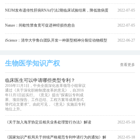
NEJM发布遗传性肝病RNAi疗法2期临床试验结果，降低致病蛋
2022-07-05
白83%
Nature：间歇性禁食竟可促进神经损伤愈合
2022-07-05
iScience：清华大学鲁白团队开发一种新型精神分裂症动物模型
2022-06-27
生物医学知识产权
查看更多
临床医生可以申请哪些类型专利？
2016年11月1日，中央全面深化改革领导小组审议
通过《关于深化职称制度改革的意见》，自2016
年11月1日起实行。《意见》提出“探索以专利成
果、项目报告、工作总结、工程方案等成果形式
替代论文要求”。由此可见，《意见》实施后专利
地位上升。
《关于加入海牙协定后相关业务处理暂行办法》解读
2022-05-18
《国家知识产权局关于持续严格规范专利申请行为的通知》解
2022-05-18