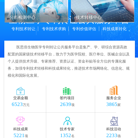
生物医学专利转让公共服务平台
分析检测中心
技术转移中心
专利技术转让
专利技术求购
专利价值评估
科技成果转化
医思倍生物医学专利转让公共服务平台是集产、学、研综合资源高效
配置的国家级技术转移平台，致力于为医学院校、医疗单位、医械企业以及
个人提供技术升级、专家推荐、资质认证、资金补贴等全方位的专属化服
务，加强专利技术转移和科技成果转化，推进技术市场网络化、信息化、规
模化和国际化发展。
交易金额
签约项目
服务企业
6523
2639
3865
万元
项
家
科技成果
技术专家
科技活动
5221
1352
2233
项
名
场