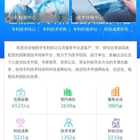
生物医学专利转让公共服务平台
分析检测中心
技术转移中心
专利技术转让
专利技术求购
专利价值评估
科技成果转化
医思倍生物医学专利转让公共服务平台是集产、学、研综合资源高效
配置的国家级技术转移平台，致力于为医学院校、医疗单位、医械企业以及
个人提供技术升级、专家推荐、资质认证、资金补贴等全方位的专属化服
务，加强专利技术转移和科技成果转化，推进技术市场网络化、信息化、规
模化和国际化发展。
交易金额
签约项目
服务企业
6523
2639
3865
万元
项
家
科技成果
技术专家
科技活动
5221
1352
2233
项
名
场