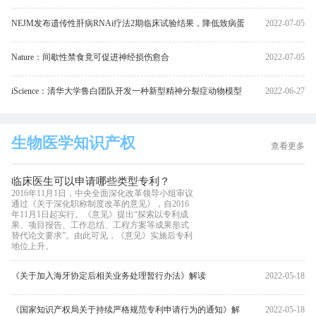
NEJM发布遗传性肝病RNAi疗法2期临床试验结果，降低致病蛋
2022-07-05
白83%
Nature：间歇性禁食竟可促进神经损伤愈合
2022-07-05
iScience：清华大学鲁白团队开发一种新型精神分裂症动物模型
2022-06-27
生物医学知识产权
查看更多
临床医生可以申请哪些类型专利？
2016年11月1日，中央全面深化改革领导小组审议
通过《关于深化职称制度改革的意见》，自2016
年11月1日起实行。《意见》提出“探索以专利成
果、项目报告、工作总结、工程方案等成果形式
替代论文要求”。由此可见，《意见》实施后专利
地位上升。
《关于加入海牙协定后相关业务处理暂行办法》解读
2022-05-18
《国家知识产权局关于持续严格规范专利申请行为的通知》解
2022-05-18